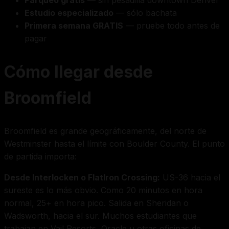
Parqueo gratis
— sin pesadilla downtown Denver
Estudio especializado
— sólo bachata
Primera semana GRATIS
— pruebe todo antes de
pagar
Cómo llegar desde
Broomfield
Broomfield es grande geográficamente, del norte de
Westminster hasta el límite con Boulder County. El punto
de partida importa:
Desde Interlocken o FlatIron Crossing:
US-36 hacia el
sureste es lo más obvio. Como 20 minutos en hora
normal, 25+ en hora pico. Salida en Sheridan o
Wadsworth, hacia el sur. Muchos estudiantes que
trabajan en Vail Resorts, Oracle u otras oficinas de