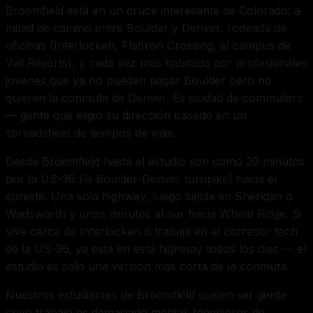
Broomfield está en un cruce interesante de Colorado: a
mitad de camino entre Boulder y Denver, rodeada de
oficinas (Interlocken, FlatIron Crossing, el campus de
Vail Resorts), y cada vez más habitada por profesionales
jovenes que ya no pueden pagar Boulder pero no
quieren la conmuta de Denver. Es ciudad de commuters
— gente que eligió su dirección basado en un
spreadsheet de tiempos de viaje.
Desde Broomfield hasta el estudio son como 20 minutos
por la US-36 (la Boulder-Denver turnpike) hacia el
sureste. Una sola highway, luego salida en Sheridan o
Wadsworth y unos minutos al sur hacia Wheat Ridge. Si
vive cerca de Interlocken o trabaja en el corredor tech
de la US-36, ya está en esta highway todos los días — el
estudio es sólo una versión más corta de la conmuta.
Nuestros estudiantes de Broomfield suelen ser gente
cuyo trabajo es demasiado mental. Ingenieros de