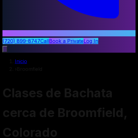
(720) 899-8747
Call
Book a Private
Log In
Inicio
›
Broomfield
Clases de Bachata
cerca de Broomfield,
Colorado